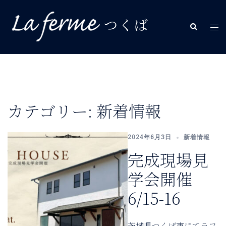
コ
ン
検
ト
テ
索
グ
ン
ル
ツ
メ
へ
ニ
ス
ュ
キ
カテゴリー:
新着情報
ー
ッ
プ
2024年6月3日
新着情報
完成現場見
学会開催
6/15-16
茨城県つくば市にてラフ