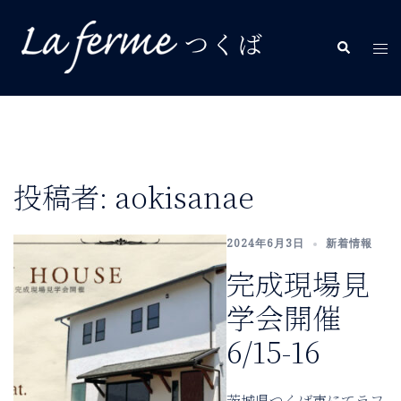
コ
ン
検
ト
テ
索
グ
ン
ル
ツ
メ
へ
ニ
ス
ュ
キ
投稿者:
aokisanae
ー
ッ
プ
2024年6月3日
新着情報
完成現場見
学会開催
6/15-16
茨城県つくば市にてラフ